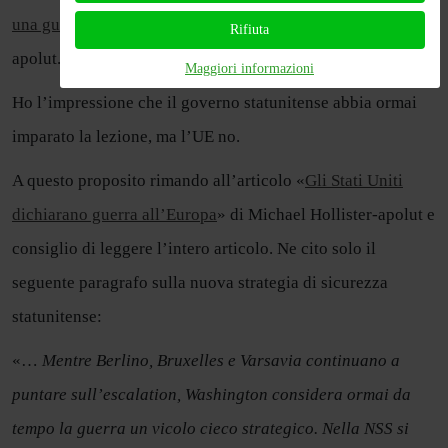
una guerra per il potere di ordine
» | di Alvaro Zapata-
Rifiuta
apolut.
Maggiori informazioni
Ho l’impressione che il governo statunitense abbia ormai
imparato la lezione, ma l’UE no.
A questo proposito rimando all’articolo «
Gli Stati Uniti
dichiarano guerra all’Europa
» di Michael Hollister-apolut e
consiglio di leggere l’intero articolo. Ne cito solo il
seguente paragrafo sulla nuova strategia di sicurezza
statunitense:
«…
Mentre Berlino, Bruxelles e Varsavia continuano a
puntare sull’escalation, Washington considera ormai da
tempo la guerra un vicolo cieco strategico. Nella NSS si