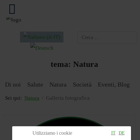
Seleziona la tua lingua
tema:
Natura
Di noi
Salute
Natura
Società
Eventi, Blog
Sei qui:
Natura
Galleria fotografica
Utilizziamo i cookie
IT
DE