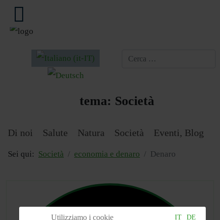
Seleziona la tua lingua
tema:
Società
Di noi
Salute
Natura
Società
Eventi, Blog
Sei qui:
Società
economia e denaro
Denaro
Utilizziamo i cookie
IT
DE