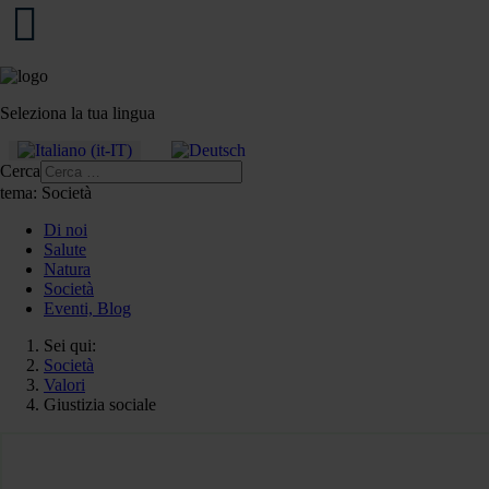
Seleziona la tua lingua
Cerca
tema:
Società
Di noi
Salute
Natura
Società
Eventi, Blog
Sei qui:
Società
Valori
Giustizia sociale