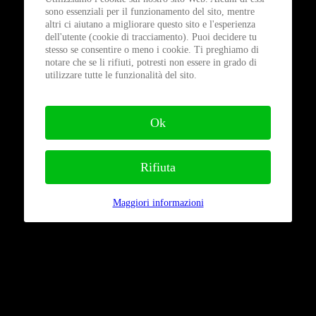
sono essenziali per il funzionamento del sito, mentre
altri ci aiutano a migliorare questo sito e l'esperienza
dell'utente (cookie di tracciamento). Puoi decidere tu
stesso se consentire o meno i cookie. Ti preghiamo di
notare che se li rifiuti, potresti non essere in grado di
utilizzare tutte le funzionalità del sito.
Ok
Rifiuta
Maggiori informazioni