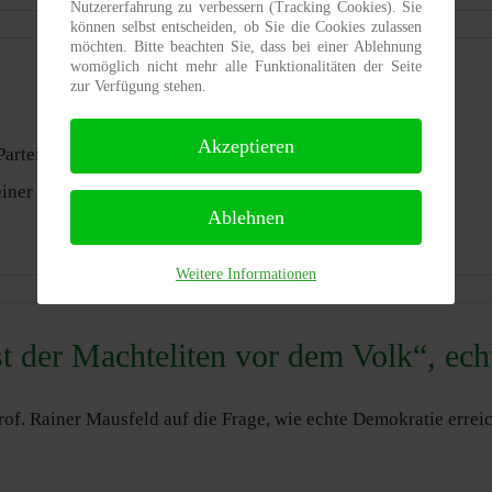
Nutzererfahrung zu verbessern (Tracking Cookies). Sie
können selbst entscheiden, ob Sie die Cookies zulassen
möchten. Bitte beachten Sie, dass bei einer Ablehnung
womöglich nicht mehr alle Funktionalitäten der Seite
zur Verfügung stehen.
Akzeptieren
rteien und Institutionen nicht mehr vertreten fühle?
einer echten Demokratie führen?
Ablehnen
Weitere Informationen
t der Machteliten vor dem Volk“, ec
Prof. Rainer Mausfeld auf die Frage, wie echte Demokratie errei