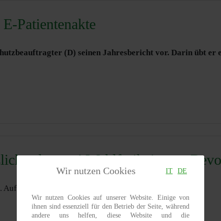
t E-Patientenakte
utzbeauftragter (D) seinen Jahresbericht vor. Darin übt er e
zlich schützen! Wahlfreiheit statt Be
Wir nutzen Cookies
IT
DE
Aufruf zur Unterschrift.
Wir nutzen Cookies auf unserer Website. Einige von
ihnen sind essenziell für den Betrieb der Seite, während
andere uns helfen, diese Website und die