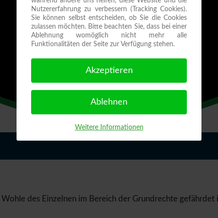
während andere uns helfen, diese Website und die
Nutzererfahrung zu verbessern (Tracking Cookies).
Sie können selbst entscheiden, ob Sie die Cookies
zulassen möchten. Bitte beachten Sie, dass bei einer
Ablehnung womöglich nicht mehr alle
Funktionalitäten der Seite zur Verfügung stehen.
Akzeptieren
Ablehnen
Weitere Informationen
ohle des Einzelnen im Bereich der Grundrechte gefährdet is