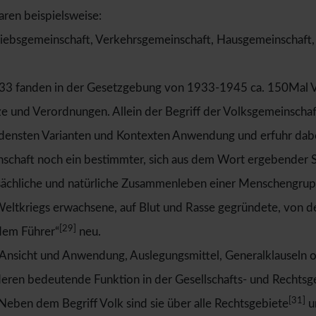
ren beispielsweise:
riebsgemeinschaft, Verkehrsgemeinschaft, Hausgemeinschaft,
r 1933 fanden in der Gesetzgebung von 1933-1945 ca. 150Mal
e und Verordnungen. Allein der Begriff der Volksgemeinschaft
iedensten Varianten und Kontexten Anwendung und erfuhr dabe
nschaft noch ein bestimmter, sich aus dem Wort ergebender Si
tsächliche und natürliche Zusammenleben einer Menschengru
 Weltkriegs erwachsene, auf Blut und Rasse gegründete, von d
[29]
dem Führer“
neu.
nsicht und Anwendung, Auslegungsmittel, Generalklauseln od
deren bedeutende Funktion in der Gesellschafts- und Rechtsge
[31]
Neben dem Begriff Volk sind sie über alle Rechtsgebiete
u