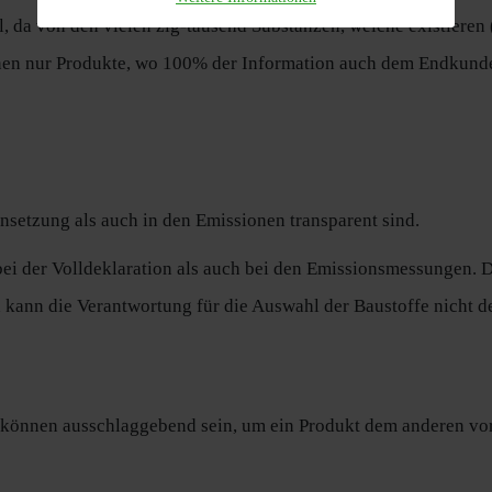
ll, da von den vielen zig-tausend Substanzen, welche existieren
en nur Produkte, wo 100% der Information auch dem Endkunden
setzung als auch in den Emissionen transparent sind.
bei der Volldeklaration als auch bei den Emissionsmessungen. 
 kann die Verantwortung für die Auswahl der Baustoffe nicht d
 können ausschlaggebend sein, um ein Produkt dem anderen vorz