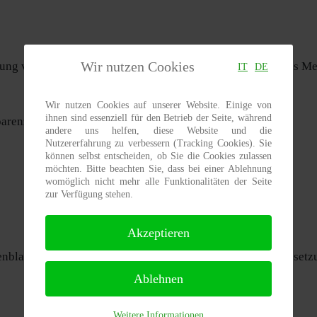
Wir nutzen Cookies
essung von Emissionen zu entwickeln. Allgemein gilt, dass das 
IT
DE
Wir nutzen Cookies auf unserer Website. Einige von
ihnen sind essenziell für den Betrieb der Seite, während
parenz und eine offene Diskussion zu ermöglichen.
andere uns helfen, diese Website und die
Nutzererfahrung zu verbessern (Tracking Cookies). Sie
können selbst entscheiden, ob Sie die Cookies zulassen
möchten. Bitte beachten Sie, dass bei einer Ablehnung
womöglich nicht mehr alle Funktionalitäten der Seite
zur Verfügung stehen.
Akzeptieren
blatt, Sicherheitsdatenblatt) ist selbstverständlich Voraussetz
Ablehnen
Weitere Informationen