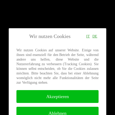
Wir nutzen Cookies
IT
DE
Wir nutzen Cookies auf unserer Website. Einige von
ihnen sind essenziell für den Betrieb der Seite, während
andere uns helfen, diese Website und die
Nutzererfahrung zu verbessern (Tracking Cookies). Sie
können selbst entscheiden, ob Sie die Cookies zulassen
möchten. Bitte beachten Sie, dass bei einer Ablehnung
womöglich nicht mehr alle Funktionalitäten der Seite
zur Verfügung stehen.
Akzeptieren
Ablehnen