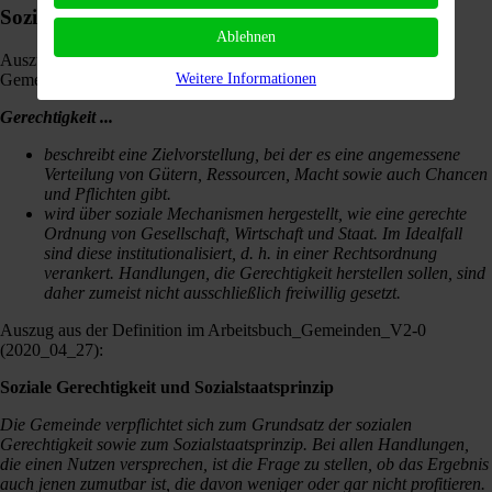
Soziale Gerechtigkeit
Ablehnen
Auszug aus der Definition im Arbeitsbuch Unternehmen 5.0 der
Gemeinwohl-Bilanz:
Weitere Informationen
Gerechtigkeit ...
beschreibt eine Zielvorstellung, bei der es eine angemessene
Verteilung von Gütern, Ressourcen, Macht sowie auch Chancen
und Pflichten gibt.
wird über soziale Mechanismen hergestellt, wie eine gerechte
Ordnung von Gesellschaft, Wirtschaft und Staat. Im Idealfall
sind diese institutionalisiert, d. h. in einer Rechtsordnung
verankert. Handlungen, die Gerechtigkeit herstellen sollen, sind
daher zumeist nicht ausschließlich freiwillig gesetzt.
Auszug aus der Definition im Arbeitsbuch_Gemeinden_V2-0
(2020_04_27):
Soziale Gerechtigkeit und Sozialstaatsprinzip
Die Gemeinde verpflichtet sich zum Grundsatz der sozialen
Gerechtigkeit sowie zum Sozialstaatsprinzip. Bei allen Handlungen,
die einen Nutzen versprechen, ist die Frage zu stellen, ob das Ergebnis
auch jenen zumutbar ist, die davon weniger oder gar nicht profitieren.