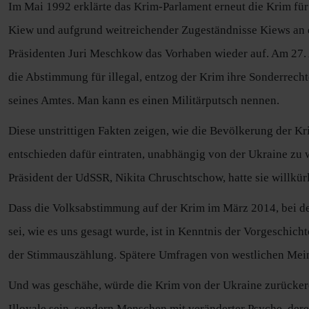
Im Mai 1992 erklärte das Krim-Parlament erneut die Krim fü
Kiew und aufgrund weitreichender Zugeständnisse Kiews an d
Präsidenten Juri Meschkow das Vorhaben wieder auf. Am 27. 
die Abstimmung für illegal, entzog der Krim ihre Sonderrecht
seines Amtes. Man kann es einen Militärputsch nennen.
Diese unstrittigen Fakten zeigen, wie die Bevölkerung der 
entschieden dafür eintraten, unabhängig von der Ukraine zu 
Präsident der UdSSR, Nikita Chruschtschow, hatte sie willkürl
Dass die Volksabstimmung auf der Krim im März 2014, bei de
sei, wie es uns gesagt wurde, ist in Kenntnis der Vorgeschi
der Stimmauszählung. Spätere Umfragen von westlichen Mein
Und was geschähe, würde die Krim von der Ukraine zurückero
Illoyale sein, sondern Menschen mit veränderter Psyche, der