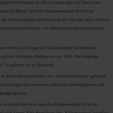
gigkeitsreferendum an. Dieses wurde aber auf Druck von
 russische Block“ im Krim-Parlament unter dem Krim-
 die Unabhängigkeit der Krim von der Ukraine. Kiew erklärte
sidenten unter Einsatz von militärischen Spezialeinheiten
rbatschow und im Zuge der Auflösung der Sowjetunion
 gehörte die Krim ohnehin erst seit 1954. Der damalige
 1774, gehörte sie zu Russland.
m zu Russland entschieden, ein ‚Scheinreferendum‘ gewesen
ern bestätigten den korrekten Ablauf der Stimmabgaben und
mmungsergebnis.
e in einem Interview, dass die Krimbewohner nicht nur
ung sein könne. Eine Bestrafung der „Kollaborateur“ kündigte