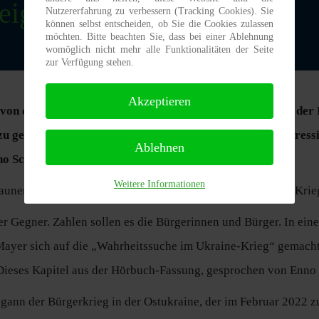
eigentlich die
Nutzererfahrung zu verbessern (Tracking Cookies). Sie
können selbst entscheiden, ob Sie die Cookies zulassen
möchten. Bitte beachten Sie, dass bei einer Ablehnung
womöglich nicht mehr alle Funktionalitäten der Seite
zur Verfügung stehen.
Akzeptieren
von der Ukraine und trat Russland bei.
Die Bevölkerung der
zu gehören.
Seither wird Russland von der NATO als aggres
Ablehnen
no Schmidt.
Weitere Informationen
aunen. Sie wird in dem Buch „Wahrheitssuche im Ukraine-Krie
er Gegner. Zahlen sollen es die Bürgerinnen und Bürger. In ein
ayer sich auf die „Wahrheitssuche im Ukraine-Krieg“ gemacht.
 Dieses Kapitel aus der Hörbuch-Fassung, gesprochen von Enno S
ann der Bürgerkrieg in der Ostukraine, der im Februar 2022 z