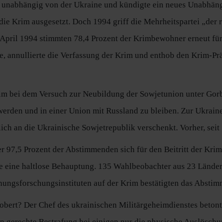
r unabhängig von der Ukraine und kündigte ein neues Unabhän
ie Krim ausgesetzt. Doch 1994 griff die Mehrheitspartei „der
April 1994 stimmten 78,4 Prozent der Krimbewohner erneut für
e, annullierte die Verfassung der Krim und enthob den Krim-Prä
Krim bei dem Versuch zur Neubildung der Sowjetunion unter Go
werden und in einer Union mit Russland zu bleiben. Zur Ukraine
ich an die Ukrainische Sowjetrepublik verschenkt. Vorher, seit
r 97,5 Prozent der Abstimmenden sich für den Beitritt der Kri
chte eine haltlose Behauptung. 135 Wahlbeobachter aus 23 Länd
ungsforschungsinstituten auf der Krim bestätigten das Absti
bert? Der Chef des ukrainischen Militärgeheimdienstes betont
en gerechte Bestrafung bei einigen nur die physische Auslösch