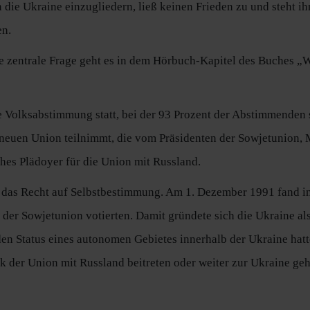
ie Ukraine einzugliedern, ließ keinen Frieden zu und steht ihm 
en.
e zentrale Frage geht es in dem Hörbuch-Kapitel des Buches „W
e Volksabstimmung statt, bei der 93 Prozent der Abstimmenden 
neuen Union teilnimmt, die vom Präsidenten der Sowjetunion, M
hes Plädoyer für die Union mit Russland.
 das Recht auf Selbstbestimmung. Am 1. Dezember 1991 fand in
der Sowjetunion votierten. Damit gründete sich die Ukraine als
den Status eines autonomen Gebietes innerhalb der Ukraine hat
ik der Union mit Russland beitreten oder weiter zur Ukraine ge