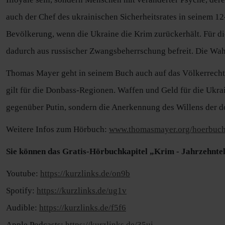
auch der Chef des ukrainischen Sicherheitsrates in seinem 
Bevölkerung, wenn die Ukraine die Krim zurückerhält. Für d
dadurch aus russischer Zwangsbeherrschung befreit. Die Wah
Thomas Mayer geht in seinem Buch auch auf das Völkerrecht e
gilt für die Donbass-Regionen. Waffen und Geld für die Ukrai
gegenüber Putin, sondern die Anerkennung des Willens der 
Weitere Infos zum Hörbuch:
www.thomasmayer.org/hoerbuch
Sie können das
Gratis-Hörbuchkapitel „Krim - Jahrzehnte
Youtube:
https://kurzlinks.de/on9b
Spotify:
https://kurzlinks.de/ug1v
Audible:
https://kurzlinks.de/f5f6
Apple Podcasts:
https://kurzlinks.de/35ui