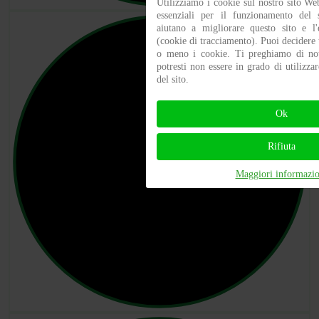
Utilizziamo i cookie sul nostro sito We
essenziali per il funzionamento del s
aiutano a migliorare questo sito e l'e
(cookie di tracciamento). Puoi decidere t
o meno i cookie. Ti preghiamo di nota
potresti non essere in grado di utilizzar
del sito.
Ok
Rifiuta
Maggiori informazio