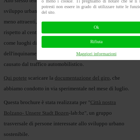
Allo stesso tempo, vengono esplorati obiettivi comuni di
o meno i cookie. Ti preghiamo di notare che se li ri
potresti non essere in grado di utilizzare tutte le funzi
sviluppo urbano: dalla riqualificazione delle aree urbane
del sito.
meno attraenti, alla valorizzazione delle zone periferiche
Ok
rispetto al centro città, alla riscoperta degli spazi pubblici
Rifiuta
come luoghi di incontro, al riconoscimento
dell'inquinamento acustico nelle strade urbane trafficate
Maggiori informazioni
causato dal traffico automobilistico.
Qui potete
scaricare la
documentazione del giro
, che
abbiamo condotto in via sperimentale nel mese di luglio.
Questa brochure è stata realizzata per "
Città nostra
Bolzano- Unsere Stadt Bozen
-lab:bz", un gruppo
trasversale di persone interessate allo sviluppo urbano
sostenibile.