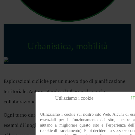
Urbanistica, mobilità
Esplorazioni cicliche per un nuovo tipo di pianificazione
territoriale. Autore: Bernhard Oberrauch, con la
Utilizziamo i cookie
I
collaborazione di Melitta Pitschl e Margot Wittig
Utilizziamo i cookie sul nostro sito Web. Alcuni di es
Ogni turno dura circa 3 ore e ha lo scopo di mostrare
essenziali per il funzionamento del sito, mentre al
esempi di luoghi che richiedono un intervento pubblico.
aiutano a migliorare questo sito e l'esperienza dell'
(cookie di tracciamento). Puoi decidere tu stesso se con