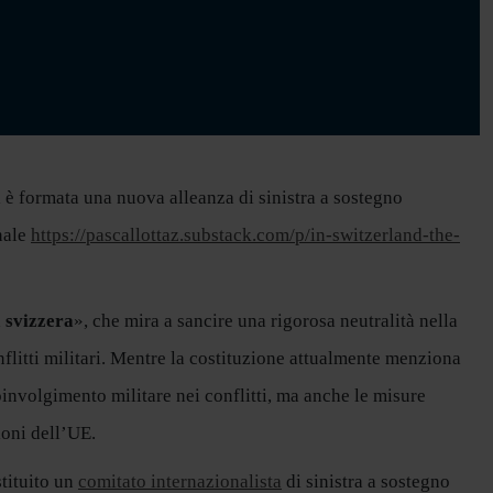
i è formata una nuova alleanza di sinistra a sostegno
nale
https://pascallottaz.substack.com/p/in-switzerland-the-
à svizzera
», che mira a sancire una rigorosa neutralità nella
nflitti militari. Mentre la costituzione attualmente menziona
oinvolgimento militare nei conflitti, ma anche le misure
ioni dell’UE.
stituito un
comitato internazionalista
di sinistra a sostegno