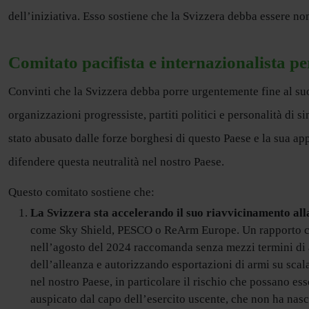
dell’iniziativa. Esso sostiene che la Svizzera debba essere non
Comitato pacifista e internazionalista pe
Convinti che la Svizzera debba porre urgentemente fine al su
organizzazioni progressiste, partiti politici e personalità di s
stato abusato dalle forze borghesi di questo Paese e la sua app
difendere questa neutralità nel nostro Paese.
Questo comitato sostiene che:
La Svizzera sta accelerando il suo riavvicinamento a
come Sky Shield, PESCO o ReArm Europe. Un rapporto com
nell’agosto del 2024 raccomanda senza mezzi termini di al
dell’alleanza e autorizzando esportazioni di armi su scal
nel nostro Paese, in particolare il rischio che possano es
auspicato dal capo dell’esercito uscente, che non ha nasco