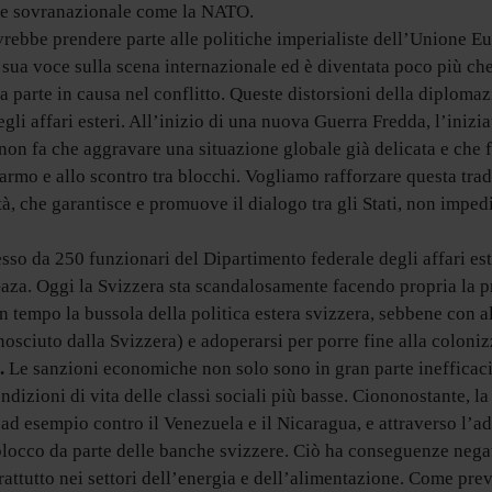
tare sovranazionale come la NATO.
rebbe prendere parte alle politiche imperialiste dell’Unione Eu
sua voce sulla scena internazionale ed è diventata poco più che u
a parte in causa nel conflitto. Queste distorsioni della diploma
li affari esteri. All’inizio di una nuova Guerra Fredda, l’inizia
e non fa che aggravare una situazione globale già delicata e che 
riarmo e allo scontro tra blocchi. Vogliamo rafforzare questa tr
tà, che garantisce e promuove il dialogo tra gli Stati, non impedi
o da 250 funzionari del Dipartimento federale degli affari ester
a Gaza. Oggi la Svizzera sta scandalosamente facendo propria la
a un tempo la bussola della politica estera svizzera, sebbene con 
nosciuto dalla Svizzera) e adoperarsi per porre fine alla coloni
.
Le sanzioni economiche non solo sono in gran parte inefficaci 
izioni di vita delle classi sociali più basse. Ciononostante, la
 ad esempio contro il Venezuela e il Nicaragua, e attraverso l’ad
blocco da parte delle banche svizzere. Ciò ha conseguenze nega
rattutto nei settori dell’energia e dell’alimentazione. Come prev