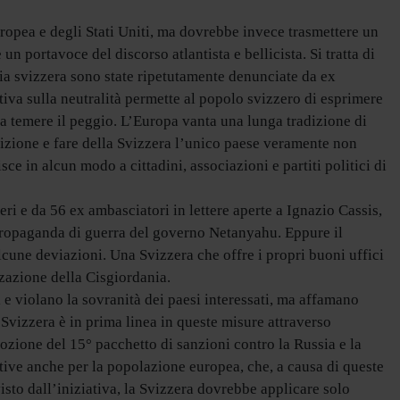
ropea e degli Stati Uniti, ma dovrebbe invece trasmettere un
n portavoce del discorso atlantista e bellicista. Si tratta di
zia svizzera sono state ripetutamente denunciate da ex
tiva sulla neutralità permette al popolo svizzero di esprimere
fa temere il peggio. L’Europa vanta una lunga tradizione di
adizione e fare della Svizzera l’unico paese veramente non
sce in alcun modo a cittadini, associazioni e partiti politici di
i e da 56 ex ambasciatori in lettere aperte a Ignazio Cassis,
 propaganda di guerra del governo Netanyahu. Eppure il
alcune deviazioni. Una Svizzera che offre i propri buoni uffici
zzazione della Cisgiordania.
e violano la sovranità dei paesi interessati, ma affamano
 Svizzera è in prima linea in queste misure attraverso
ozione del 15° pacchetto di sanzioni contro la Russia e la
tive anche per la popolazione europea, che, a causa di queste
isto dall’iniziativa, la Svizzera dovrebbe applicare solo