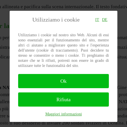
 allineata e pacifica sulla scena internazionale. Il testo fondati
Utilizziamo i cookie
IT
DE
r la neutralità
Utilizziamo i cookie sul nostro sito Web. Alcuni di essi
o pericoloso riavvicinamento alla NATO e all’adozione automatic
sono essenziali per il funzionamento del sito, mentre
altri ci aiutano a migliorare questo sito e l'esperienza
inistra si sono unite per formare un comitato pacifista e internazi
dell'utente (cookie di tracciamento). Puoi decidere tu
stesso se consentire o meno i cookie. Ti preghiamo di
licazione sia stata spesso incoerente, riteniamo che, nella situa
notare che se li rifiuti, potresti non essere in grado di
utilizzare tutte le funzionalità del sito.
Ok
lla NATO
aprendo un ufficio di collegamento permanente a Ginevr
missionato dal Dipartimento federale della difesa, della prot
Rifiuta
lentare la nostra politica di neutralità per avvicinarci alla NAT
a più ampia. Dobbiamo riconoscere la gravità di questa situazio
Maggiori informazioni
sere sacrificate in una futura guerra su larga scala sotto la ba
sto il suo desiderio di inviare 200 soldati svizzeri in Ucraina. 