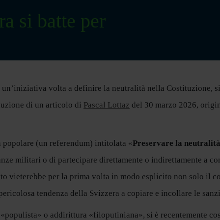
ra si batte per
n’iniziativa volta a definire la neutralità nella Costituzione, s
uzione di un articolo di
Pascal Lottaz
del 30 marzo 2026, origi
a popolare (un referendum) intitolata «
Preservare la neutralit
anze militari o di partecipare direttamente o indirettamente a co
o vieterebbe per la prima volta in modo esplicito non solo il c
 pericolosa tendenza della Svizzera a copiare e incollare le sanz
«populista» o addirittura «filoputiniana», si è recentemente co