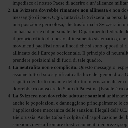
impedisce al nostro Paese di aderire a un’alleanza mili
La Svizzera dovrebbe rimanere non allineata
e non dov
messaggio di pace. Oggi, tuttavia, la Svizzera ha perso la 
una posizione pericolosa, che trasforma la Svizzera in un
ambasciatori e dal personale del Dipartimento federale deg
il proprio rifiuto di questo allineamento sistematico, ch
movimenti pacifisti non allineati che si sono opposti al 
allineato dell’Europa occidentale. Il principio di neutrali
prendere posizioni al di fuori di tale quadro.
La neutralità non è complicità.
Questo messaggio, espress
assume tutto il suo significato alla luce del genocidio 
rispetto dei diritti umani e del diritto internazionale er
dovrebbe riconoscere lo Stato di Palestina (Israele è rico
La Svizzera non dovrebbe adottare sanzioni arbitrarie
anche le popolazioni e danneggiano principalmente le cond
l’applicazione meccanica delle sanzioni illegali dell’UE,
Bielorussia. Anche Cuba è colpita dall’applicazione del 
sanzioni, deve affrontare drastici aumenti dei prezzi, sop