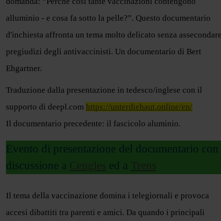
domanda: “Perché così tante vaccinazioni contengono
alluminio - e cosa fa sotto la pelle?”. Questo documentario
d'inchiesta affronta un tema molto delicato senza assecondare
pregiudizi degli antivaccinisti. Un documentario di Bert
Ehgartner.
Traduzione dalla presentazione in tedesco/inglese con il
supporto di deepl.com
https://unterdiehaut.online/en/
Il documentario precedente: il fascicolo aluminio.
Evento di presentazione del documentario con
discussione a
Cengles
ed a
Trens
Il tema della vaccinazione domina i telegiornali e provoca
accesi dibattiti tra parenti e amici. Da quando i principali