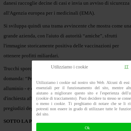
danesi raccoglie decine di casi e invia un avviso di sicurezza
all'Agenzia europea per i medicinali (EMA).
Si sviluppa quindi una trama avvincente che mostra come un
grande azienda, con l'aiuto di autorità “amiche”, sfrutti
l'immagine storicamente positiva delle vaccinazioni per
ottenere profitti miliardari.
Utilizziamo i cookie
IT
Trucchi sporchi, profitti orrendi, giovani donne malate e la
domanda: “Perché così tante vaccinazioni contengono
Utilizziamo i cookie sul nostro sito Web. Alcuni di essi
alluminio - e cosa fa sotto la pelle?”. Questo documentario
essenziali per il funzionamento del sito, mentre alt
aiutano a migliorare questo sito e l'esperienza dell'u
d'inchiesta affronta un tema molto delicato senza assecondare
(cookie di tracciamento). Puoi decidere tu stesso se conse
o meno i cookie. Ti preghiamo di notare che se li rif
pregiudizi degli antivaccinisti.
potresti non essere in grado di utilizzare tutte le funzion
del sito.
SOTTO LA PELLE - Cosa fa l'alluminio nelle vaccinazioni
Ok