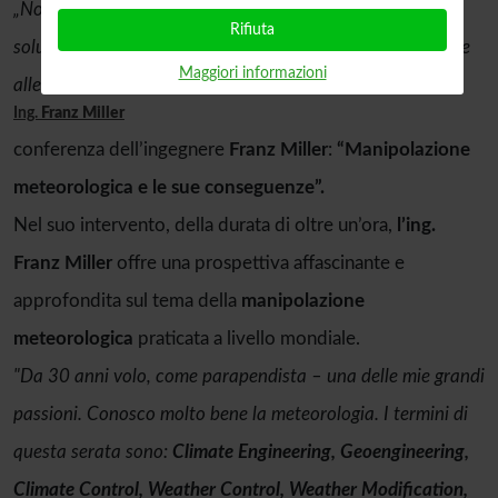
„Non dobbiamo aspettare
la prova definitiva
. L’unica
Rifiuta
soluzione è
vietare legalmente la geoingegneria
e chiedere
Maggiori informazioni
alle autorità maggiore trasparenza e responsabilità.“
Ing.
Franz Miller
conferenza dell’ingegnere
Franz Miller
:
“Manipolazione
meteorologica e le sue conseguenze”.
Nel suo intervento, della durata di oltre un’ora,
l’ing.
Franz Miller
offre una prospettiva affascinante e
approfondita sul tema della
manipolazione
meteorologica
praticata a livello mondiale.
"Da 30 anni volo, come parapendista – una delle mie grandi
passioni. Conosco molto bene la meteorologia. I termini di
questa serata sono:
Climate Engineering, Geoengineering,
Climate Control, Weather Control, Weather Modification,