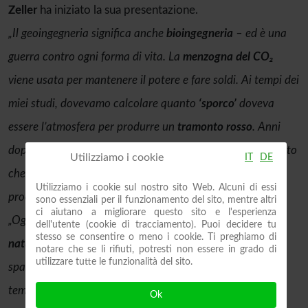
Zeller
ha iniziato la sua presentazione.
„Il geoingegneria significa anche
bioingegneria
– ed è una
guerra contro ogni forma di vita. La
menzogna del CO₂
viene usata per mantenere il potere e fare soldi. Ai tempi dei
miei studi, dovevamo calcolare quanto
‘sporco’
doveva
essere l’atmosfera per produrre un
tramonto rosso
. Anni
dopo, durante l’eruzione del vulcano Tambora, mi resi conto
Utilizziamo i cookie
IT
DE
che le particelle nella stratosfera influenzano questi
Utilizziamo i cookie sul nostro sito Web. Alcuni di essi
processi.“
sono essenziali per il funzionamento del sito, mentre altri
ci aiutano a migliorare questo sito e l'esperienza
„Oggi si tratta di
manipolazione mirata del meteo e della
dell'utente (cookie di tracciamento). Puoi decidere tu
stesso se consentire o meno i cookie. Ti preghiamo di
natura
, dal suolo, dagli aerei, dalle navi e persino dallo
notare che se li rifiuti, potresti non essere in grado di
utilizzare tutte le funzionalità del sito.
spazio. Tutto ciò che vediamo – pioggia, grandine,
temperatura –
può essere influenzato.“
Ok