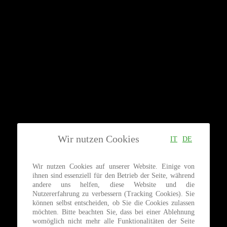
Wir nutzen Cookies
IT
DE
Wir nutzen Cookies auf unserer Website. Einige von
ihnen sind essenziell für den Betrieb der Seite, während
andere uns helfen, diese Website und die
Nutzererfahrung zu verbessern (Tracking Cookies). Sie
können selbst entscheiden, ob Sie die Cookies zulassen
möchten. Bitte beachten Sie, dass bei einer Ablehnung
womöglich nicht mehr alle Funktionalitäten der Seite