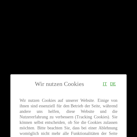
Wir nutzen Cookies
IT
DE
Wir nutzen Cookies auf unserer Website. Einige von
ihnen sind essenziell für den Betrieb der Seite, während
andere uns helfen, diese Website und die
Nutzererfahrung zu verbessern (Tracking Cookies). Sie
können selbst entscheiden, ob Sie die Cookies zulassen
möchten. Bitte beachten Sie, dass bei einer Ablehnung
womöglich nicht mehr alle Funktionalitäten der Seite