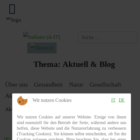
Sprache auswählen
Thema:
Aktuell & Blog
Über uns
Gesundheit
Natur
Gesellschaft
Aktuell & Blog
Wir nutzen Cookies
IT
DE
Aktuelle Seite:
Aktuell & Blog
Events Liste
Wir nutzen Cookies auf unserer Website. Einige von ihnen
sind essenziell für den Betrieb der Seite, während andere uns
helfen, diese Website und die Nutzererfahrung zu verbessern
(Tracking Cookies). Sie können selbst entscheiden, ob Sie die
Cookies zulassen möchten. Bitte beachten Sie, dass bei einer