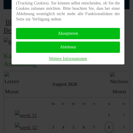
Aktuelles (2)
(Tracking Cookies). Sie können selbst entscheiden, ob Sie die
Cookies zulassen möchten. Bitte beachten Sie, dass bei einer
Ablehnung womöglich nicht mehr alle Funktionalitäten der
Seite zur Verfügung stehen.
Blog
-
Alle Beiträge
(neueste) -
Alle
Beiträge (Kategorien)
Akzeptieren
Ablehnen
Kalender der Events,
Veranstaltungen
mit
Weitere Informationen
Anmeldung
August 2026
Mo
Di
Mi
Do
Fr
Sa
So
1
2
3
4
5
6
7
8
9